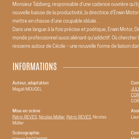
Monsieur Talzberg, responsable d’une cadence ouvrière qu’il
nouvelle baisse de la productivité, la directrice d’Erwin Moto
mettre en chasse d’une coupable idéale…
Dans une langue à la fois précise et poétique, Erwin Motor,
monde professionnel aussi aliénant qu’addictif. Où chercher l
resserre autour de Cécile – une nouvelle forme de liaison da
INFORMATIONS
Auteur, adaptation
Com
Magali MOUGEL
JUL
COR
COR
Mise en scène
Assi
Patric REVES
,
Nicolas Müller
,
Patric REVES
, Nicolas
Lau
Müller
Scénographie
Cos