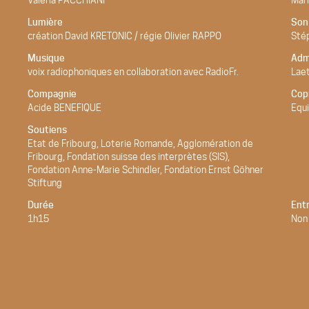
Valeria PACCHIANI
Mar
Lumière
Son
création David KRETONIC / régie Olivier RAPPO
Sté
Musique
Adm
voix radiophoniques en collaboration avec RadioFr.
Laet
Compagnie
Cop
Acide BENEFIQUE
Equi
Soutiens
Etat de Fribourg, Loterie Romande, Agglomération de
Fribourg, Fondation suisse des interprètes (SIS),
Fondation Anne-Marie Schindler, Fondation Ernst Göhner
Stiftung
Durée
Ent
1h15
Non