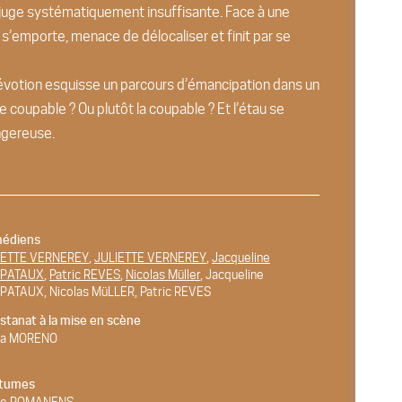
 juge systématiquement insuffisante. Face à une
r s’emporte, menace de délocaliser et finit par se
 Dévotion esquisse un parcours d’émancipation dans un
e coupable ? Ou plutôt la coupable ? Et l’étau se
ngereuse.
édiens
IETTE VERNEREY
,
JULIETTE VERNEREY
,
Jacqueline
PATAUX
,
Patric REVES
,
Nicolas Müller
, Jacqueline
PATAUX, Nicolas MüLLER, Patric REVES
stanat à la mise en scène
ra MORENO
tumes