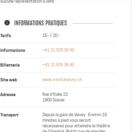
Aucune représentation à venir
info
INFORMATIONS PRATIQUES
Tarifs
15.- / 20.-
Informations
+41 21 925 35 90
Billetterie
+41 21 925 35 90
Site web
www.orientalvevey.ch
Adresse
Rue d'Italie 22
1800 Suisse
Transport
Depuis la gare de Vevey : Environ 15
minutes à pied vous seront
nécessaires pour atteindre le théâtre
de l’Oriental. Plutôt que de marcher,