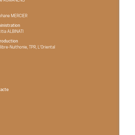
ie ROMANENS
phane MERCIER
inistration
itia ALBINATI
roduction
libre-Nuithonie, TPR, L'Oriental
racte