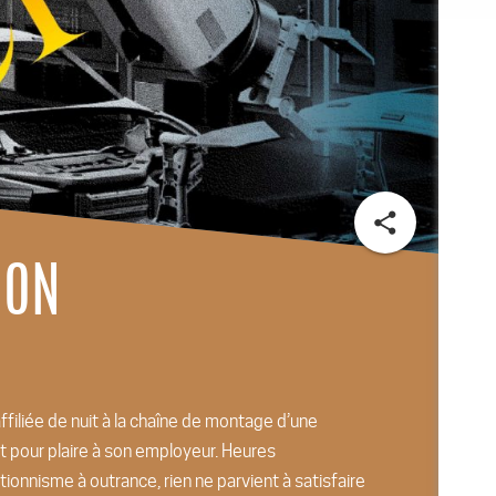
share
ION
filiée de nuit à la chaîne de montage d’une
ut pour plaire à son employeur. Heures
ionnisme à outrance, rien ne parvient à satisfaire