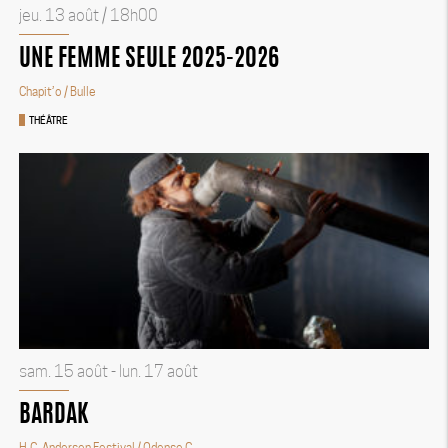
jeu. 13 août / 18h00
UNE FEMME SEULE 2025-2026
Chapit’o
/ Bulle
THÉÂTRE
sam. 15 août - lun. 17 août
BARDAK
H.C. Andersen Festival
/ Odense C