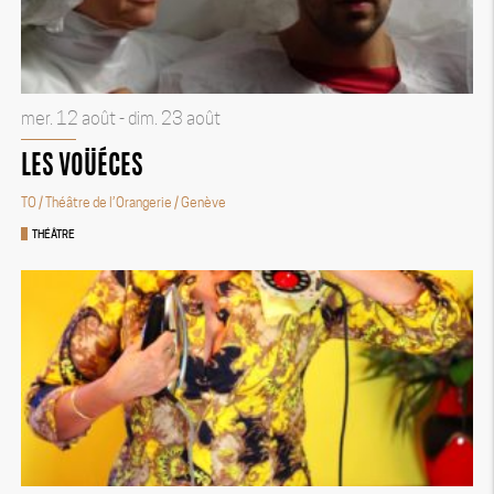
mer. 12 août - dim. 23 août
LES VOÜÉCES
TO / Théâtre de l’Orangerie
/ Genève
THÉÂTRE