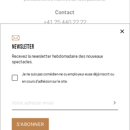
Contact
+41 75 440 22 22
admin@comedien.ch
close
Réseaux Sociaux
NEWSLETTER
Recevez la newsletter hebdomadaire des nouveaux
spectacles.
Je ne suis pas comédien‧ne ou employeur‧euse déjà inscrit ou
© 2026 COMEDIEN.CH
en cours d'adhésion sur le site.
CRÉDITS PHOTOS
CONDITIONS GÉNÉRALES D’UTILISATION
keyboard_arrow_right
S'ABONNER