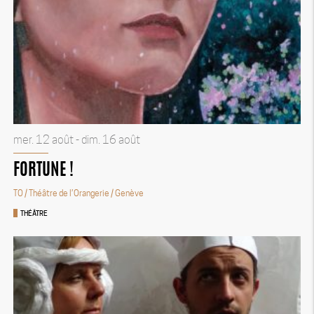
mer. 12 août - dim. 16 août
FORTUNE !
TO / Théâtre de l’Orangerie
/ Genève
THÉÂTRE