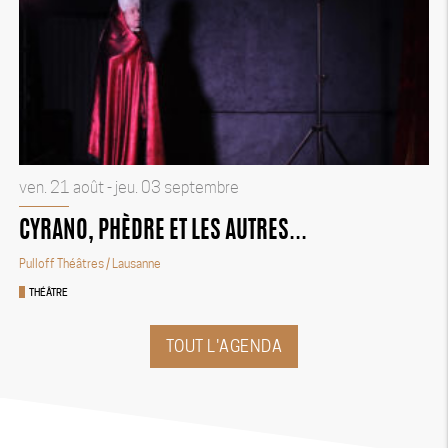
ven. 21 août - jeu. 03 septembre
CYRANO, PHÈDRE ET LES AUTRES...
Pulloff Théâtres
/ Lausanne
THÉÂTRE
TOUT L'AGENDA