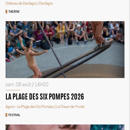
Château de Dardagny
/ Dardagny
THÉÂTRE
sam. 08 août / 16h00
LA PLAGE DES SIX POMPES 2026
Agora – La Plage des Six Pompes
/ La Chaux-de-Fonds
FESTIVAL