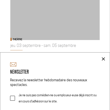
THÉÂTRE
jeu. 03 septembre - sam. 05 septembre
STURBZEP - SOPHIE PEREZ, CIE DU ZEREP -...
close
Maison Saint-Gervais
/ Genève
NEWSLETTER
Recevez la newsletter hebdomadaire des nouveaux
spectacles.
Je ne suis pas comédien‧ne ou employeur‧euse déjà inscrit ou
en cours d'adhésion sur le site.