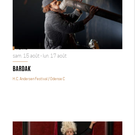
THÉÂTRE
sam. 15 août - lun. 17 août
BARDAK
H.C. Andersen Festival
/ Odense C