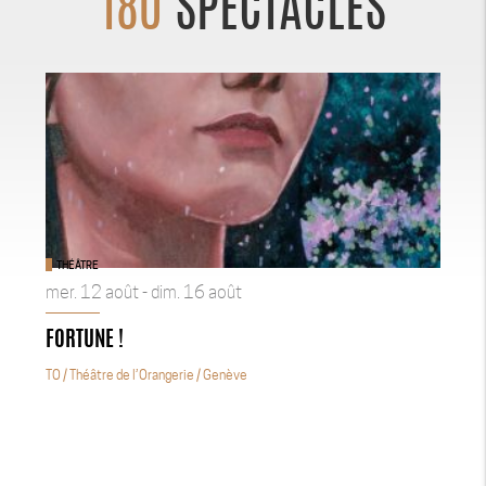
180
SPECTACLES
THÉÂTRE
mer. 12 août - dim. 16 août
FORTUNE !
TO / Théâtre de l’Orangerie
/ Genève