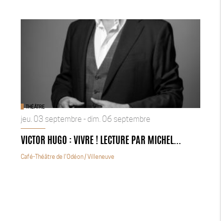
THÉÂTRE
jeu. 03 septembre - dim. 06 septembre
VICTOR HUGO : VIVRE ! LECTURE PAR MICHEL...
Café-Théâtre de l’Odéon
/ Villeneuve