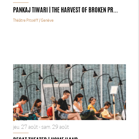
PANKAJ TIWARI | THE HARVEST OF BROKEN PR...
Théâtre Pitoëff
/ Genève
AUTRES
jeu. 27 août - sam. 29 août