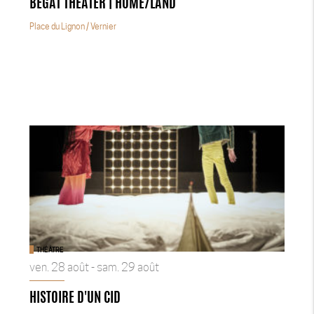
BEGAT THEATER | HOME/LAND
Place du Lignon
/ Vernier
THÉÂTRE
ven. 28 août - sam. 29 août
HISTOIRE D'UN CID