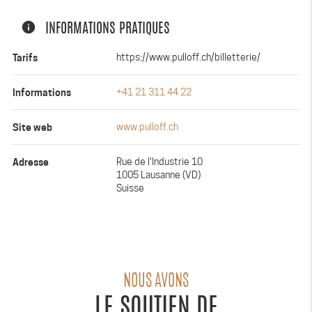
info
INFORMATIONS PRATIQUES
Tarifs
https://www.pulloff.ch/billetterie/
Informations
+41 21 311 44 22
Site web
www.pulloff.ch
Adresse
Rue de l'Industrie 10
1005 Lausanne (VD)
Suisse
NOUS AVONS
LE SOUTIEN DE