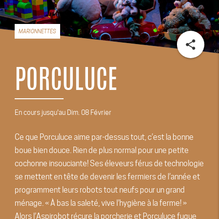
MARIONNETTES
share
PORCULUCE
En cours jusqu'au Dim. 08 Février
Ce que Porculuce aime par-dessus tout, c’est la bonne
boue bien douce. Rien de plus normal pour une petite
cochonne insouciante! Ses éleveurs férus de technologie
se mettent en tête de devenir les fermiers de l’année et
programment leurs robots tout neufs pour un grand
ménage. « À bas la saleté, vive l’hygiène à la ferme! »
Alors l’Aspirobot récure la porcherie et Porculuce fugue