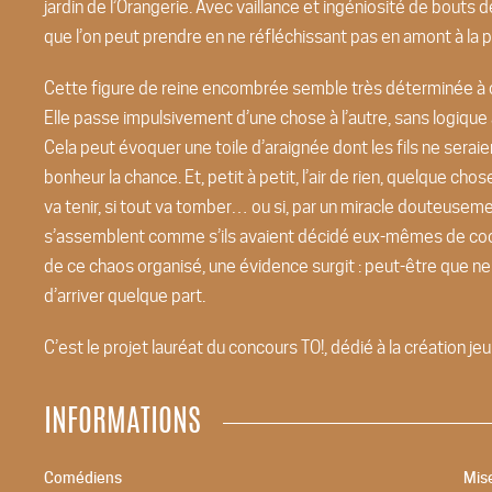
jardin de l’Orangerie. Avec vaillance et ingéniosité de bouts de 
que l’on peut prendre en ne réfléchissant pas en amont à la p
Cette figure de reine encombrée semble très déterminée à c
Elle passe impulsivement d’une chose à l’autre, sans logique a
Cela peut évoquer une toile d’araignée dont les fils ne ser
bonheur la chance. Et, petit à petit, l’air de rien, quelque c
va tenir, si tout va tomber… ou si, par un miracle douteuseme
s’assemblent comme s’ils avaient décidé eux-mêmes de coopér
de ce chaos organisé, une évidence surgit : peut-être que ne 
d’arriver quelque part.
C’est le projet lauréat du concours TO!, dédié à la création jeu
INFORMATIONS
Comédiens
Mis