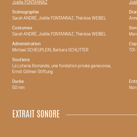
Joëlle FONTANNAZ
Joë
Scénographie
Dra
Sarah ANDRÉ, Joëlle FONTANNAZ, Thérèse WEIBEL
Ann
Costumes
Son
Sarah ANDRÉ, Joëlle FONTANNAZ, Thérèse WEIBEL
Mar
Administration
Cop
Michael SCHEUPLEIN, Barbara SCHLITTER
TO!-
Soutiens
La Loterie Romande, une fondation privée genevoise,
Ernst Göhner Stiftung
Durée
Ent
50 min
Non
EXTRAIT SONORE