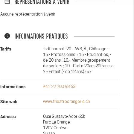
date_range
REPRÉSENTATIONS À VENIR
Aucune représentation à venir
info
INFORMATIONS PRATIQUES
Tarifs
Tarif normal : 20.- AVS, AI, Chômage :
15.- Professionnel : 15.- Etudiant·es, -
de 20 ans : 10.- Membre groupement
de seniors : 10.- Carte 20ans20francs :
7.- Enfant (- de 12 ans) : 5.-
Informations
+41 22 700 93 63
Site web
www.theatreorangerie.ch
Adresse
Quai Gustave-Ador 66b
Parc La Grange
1207 Genève
Suisse