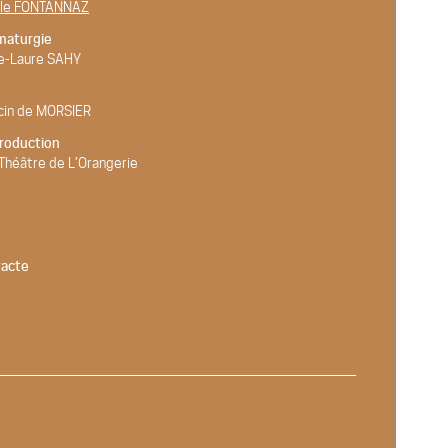
lle FONTANNAZ
maturgie
e-Laure SAHY
cin de MORSIER
roduction
Théâtre de L’Orangerie
racte