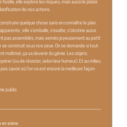
ficelle, elle explore les risques, mais aussi le plaisir
lanification de nos actions.
onstruire quelque chose sans en connaître le plan.
pparente ; elle s’emballe, s’exalte, s’obstine aussi.
aient pas assemblés, mais semés joyeusement au petit
hose se construit sous nos yeux. On se demande si tout
nt maîtrisé, ça va devenir du génie. Les objets
er (ou de résister, selon leur humeur). Et au milieu
pas savoir où l’on va est encore la meilleure façon
ne public.
e en scène