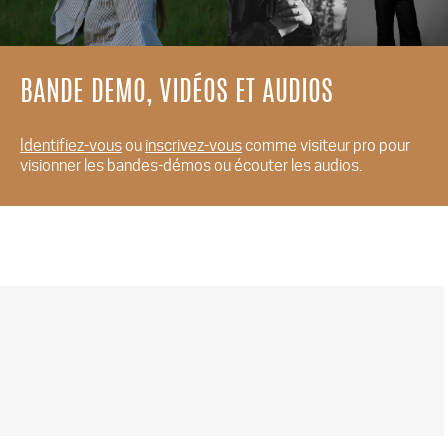
BANDE DEMO, VIDÉOS ET AUDIOS
Identifiez-vous
ou
inscrivez-vous
comme visiteur pro pour
visionner les bandes-démos ou écouter les audios.