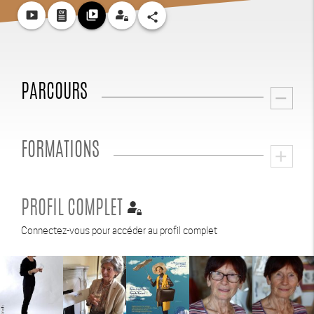
smart_display
video_library
share
PARCOURS
remove
FORMATIONS
add
PROFIL COMPLET
Connectez-vous pour accéder au profil complet