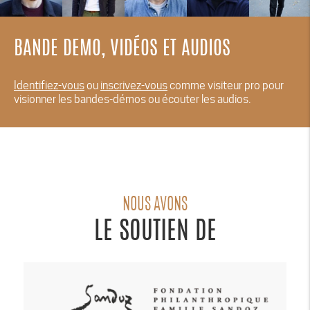
BANDE DEMO, VIDÉOS ET AUDIOS
Identifiez-vous
ou
inscrivez-vous
comme visiteur pro pour
visionner les bandes-démos ou écouter les audios.
NOUS AVONS
LE SOUTIEN DE