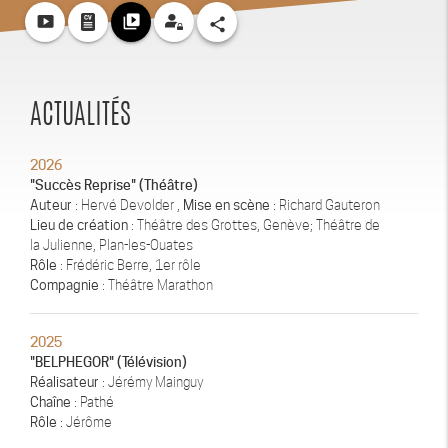
smart_display
video_library
share
ACTUALITÉS
2026
"Succès Reprise" (Théâtre)
Auteur
: Hervé Devolder ,
Mise en scène
: Richard Gauteron
Lieu de création
: Théâtre des Grottes, Genève; Théâtre de
la Julienne, Plan-les-Ouates
Rôle
: Frédéric Berre, 1er rôle
Compagnie
: Théâtre Marathon
2025
"BELPHEGOR" (Télévision)
Réalisateur
: Jérémy Mainguy
Chaîne
: Pathé
Rôle
: Jérôme