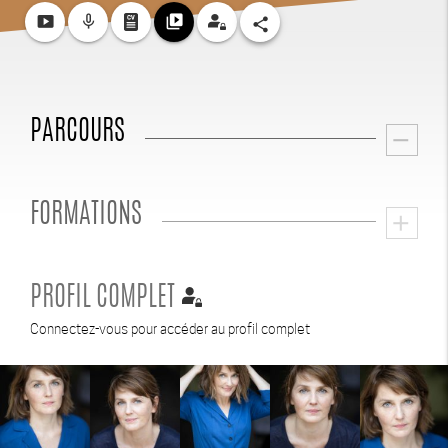
smart_display
mic_none
video_library
share
PARCOURS
remove
FORMATIONS
add
PROFIL COMPLET
Connectez-vous pour accéder au profil complet