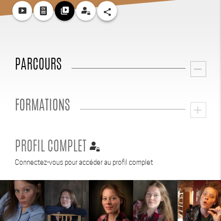
smart_display
video_library
share
PARCOURS
remove
FORMATIONS
add
PROFIL COMPLET
Connectez-vous pour accéder au profil complet