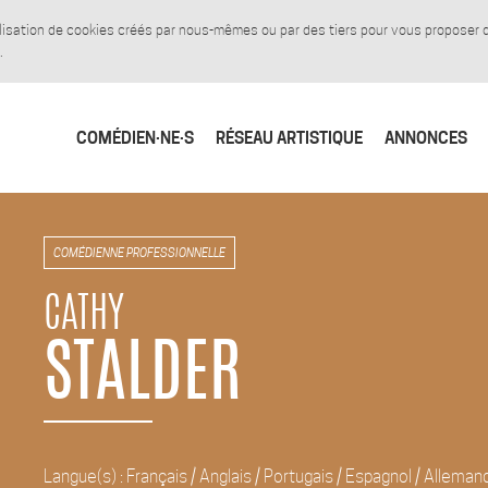
tilisation de cookies créés par nous-mêmes ou par des tiers pour vous proposer
.
COMÉDIEN·NE·S
RÉSEAU ARTISTIQUE
ANNONCES
COMÉDIENNE PROFESSIONNELLE
CATHY
STALDER
Langue(s) : Français / Anglais / Portugais / Espagnol / Alleman