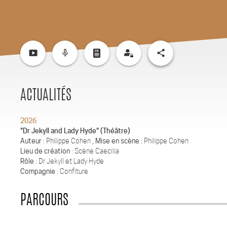
smart_display
mic_none
share
ACTUALITÉS
2026
"Dr Jekyll and Lady Hyde" (Théâtre)
Auteur
: Philippe Cohen ,
Mise en scène
: Philippe Cohen
Lieu de création
: Scène Caecilia
Rôle
: Dr Jekyll et Lady Hyde
Compagnie
: Confiture
PARCOURS