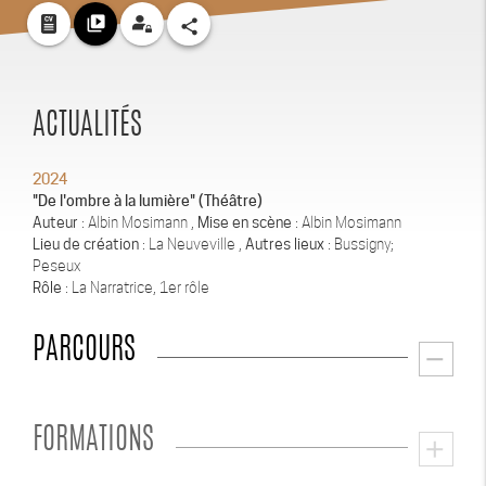
video_library
share
ACTUALITÉS
2024
"De l'ombre à la lumière" (Théâtre)
Auteur
: Albin Mosimann ,
Mise en scène
: Albin Mosimann
Lieu de création
: La Neuveville ,
Autres lieux
: Bussigny;
Peseux
Rôle
: La Narratrice, 1er rôle
PARCOURS
remove
FORMATIONS
add