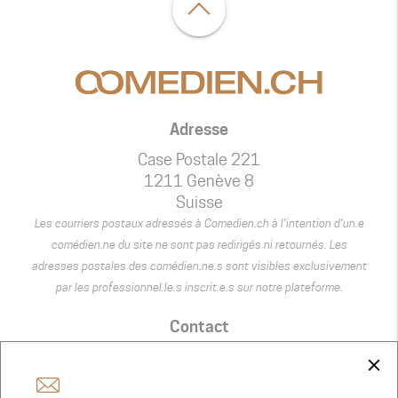
Adresse
Case Postale 221
1211 Genève 8
Suisse
Les courriers postaux adressés à Comedien.ch à l’intention d’un.e
comédien.ne du site ne sont pas redirigés ni retournés. Les
adresses postales des comédien.ne.s sont visibles exclusivement
par les professionnel.le.s inscrit.e.s sur notre plateforme.
Contact
+41 75 440 22 22
close
admin@comedien.ch