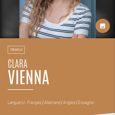
image
TREMPLIN
CLARA
VIENNA
Langue(s) : Français / Allemand / Anglais / Espagnol