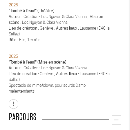
2025
"Tombé à l'eau!" (Théâtre)
Auteur
: Création - Loc Nguyen & Clara Vienna ,
Mise en
scène
: Loc Nguyen & Clara Vienna
Lieu de création
: Genève ,
Autres lieux
: Lausanne (E4C-la
Sallaz)
Rôle
: Elle, 1er rôle
2025
"Tombé à l'eau!" (Mise en scène)
Auteur
: Création - Loc Nguyen & Clara Vienna
Lieu de création
: Genève ,
Autres lieux
: Lausanne (E4C-la
Sallaz)
Spectacle de mime/clown, pour sourds &amp;
malentendants
more_vert
PARCOURS
remove