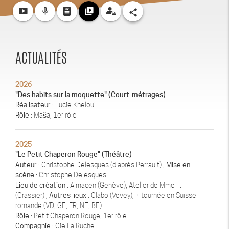
smart_display
mic_none
video_library
share
ACTUALITÉS
2026
"Des habits sur la moquette" (Court-métrages)
Réalisateur
: Lucie Kheloui
Rôle
: Maša, 1er rôle
2025
"Le Petit Chaperon Rouge" (Théâtre)
Auteur
: Christophe Delesques (d'après Perrault) ,
Mise en
scène
: Christophe Delesques
Lieu de création
: Almacen (Genève), Atelier de Mme F.
(Crassier) ,
Autres lieux
: Clabo (Vevey), + tournée en Suisse
romande (VD, GE, FR, NE, BE)
Rôle
: Petit Chaperon Rouge, 1er rôle
Compagnie
: Cie La Ruche