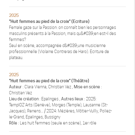
2025
"Huit femmes au pied de la croix" (Ecriture)
Female gaze sur la Passion: on connaît bien les personnages
masculins présents à la Passion, mais qu&#039;en est-il des
femmes?
Seul en scène, accompagnée d&#039;une musicienne
professionnelle (Violaine Contreras de Haro). Ecriture de
plateau.
2025
"Huit femmes au pied de la croix" (Théâtre)
Auteur
: Clara Vienna, Christian Vez ,
Mise en scène
:
Christian Vez
Lieu de création
: Epalinges ,
Autres lieux
: 2025:
TemplOZ'Arts (Genève), Morges (Temple), Lausanne (St-
Jacques), Renens... / 2024: Mézières, Môtier-Vullly, Poliez-
le-Grand, Epalinges, Bussigny
Rôle
: Les huit femmes (seule en scène), 1er rôle