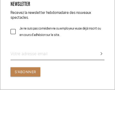
NEWSLETTER
Réseaux Sociaux
Recevez la newsletter hebdomadaire des nouveaux
spectacles.
Je ne suis pas comédien‧ne ou employeur‧euse déjà inscrit ou
en cours d'adhésion sur le site.
© 2026 COMEDIEN.CH
CRÉDITS PHOTOS
keyboard_arrow_right
CONDITIONS GÉNÉRALES D’UTILISATION
S'ABONNER