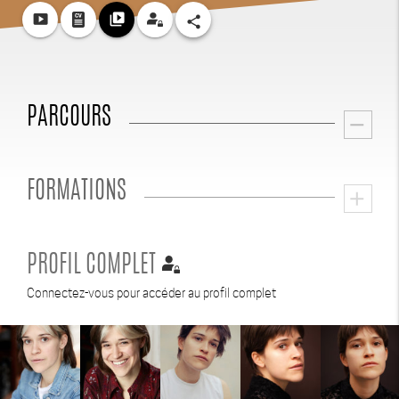
smart_display
video_library
share
PARCOURS
remove
FORMATIONS
add
PROFIL COMPLET
Connectez-vous pour accéder au profil complet