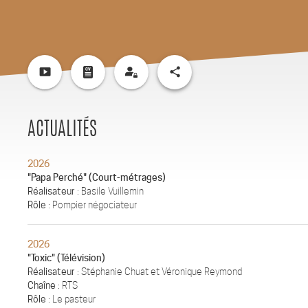
smart_display
share
ACTUALITÉS
2026
"Papa Perché" (Court-métrages)
Réalisateur
: Basile Vuillemin
Rôle
: Pompier négociateur
2026
"Toxic" (Télévision)
Réalisateur
: Stéphanie Chuat et Véronique Reymond
Chaîne
: RTS
Rôle
: Le pasteur