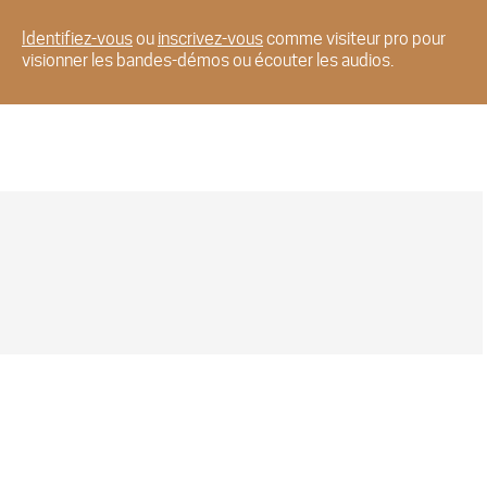
Identifiez-vous
ou
inscrivez-vous
comme visiteur pro pour
visionner les bandes-démos ou écouter les audios.