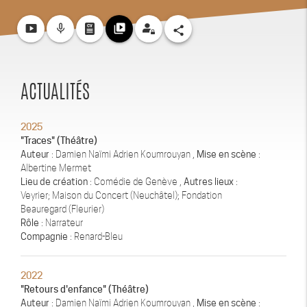
smart_display
mic_none
video_library
share
ACTUALITÉS
2025
"Traces" (Théâtre)
Auteur
: Damien Naïmi Adrien Koumrouyan ,
Mise en scène
:
Albertine Mermet
Lieu de création
: Comédie de Genève ,
Autres lieux
:
Veyrier; Maison du Concert (Neuchâtel); Fondation
Beauregard (Fleurier)
Rôle
: Narrateur
Compagnie
: Renard-Bleu
2022
"Retours d'enfance" (Théâtre)
Auteur
: Damien Naïmi Adrien Koumrouyan ,
Mise en scène
: