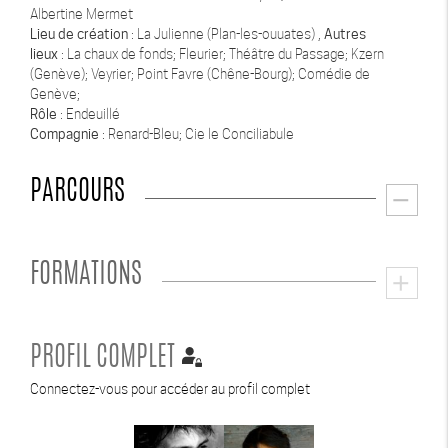
Albertine Mermet
Lieu de création
: La Julienne (Plan-les-ouuates) ,
Autres
lieux
: La chaux de fonds; Fleurier; Théâtre du Passage; Kzern
(Genève); Veyrier; Point Favre (Chêne-Bourg); Comédie de
Genève;
Rôle
: Endeuillé
Compagnie
: Renard-Bleu; Cie le Conciliabule
PARCOURS
remove
FORMATIONS
add
PROFIL COMPLET
Connectez-vous pour accéder au profil complet