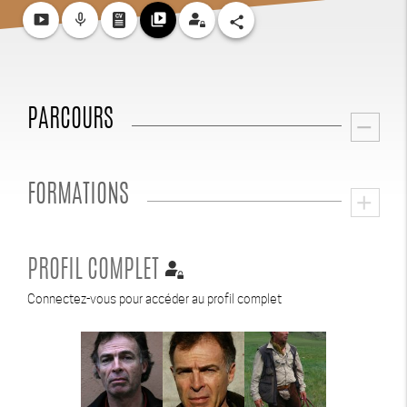
smart_display
mic_none
video_library
share
PARCOURS
remove
FORMATIONS
add
PROFIL COMPLET
Connectez-vous pour accéder au profil complet