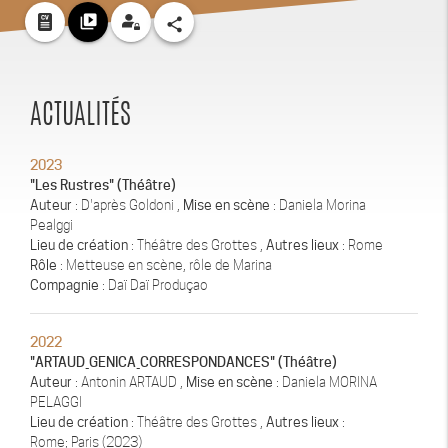
video_library
share
ACTUALITÉS
2023
"Les Rustres" (Théâtre)
Auteur
: D'après Goldoni ,
Mise en scène
: Daniela Morina
Pealggi
Lieu de création
: Théâtre des Grottes ,
Autres lieux
: Rome
Rôle
: Metteuse en scène, rôle de Marina
Compagnie
: Daï Daï Produçao
2022
"ARTAUD_GENICA_CORRESPONDANCES" (Théâtre)
Auteur
: Antonin ARTAUD ,
Mise en scène
: Daniela MORINA
PELAGGI
Lieu de création
: Théâtre des Grottes ,
Autres lieux
:
Rome; Paris (2023)