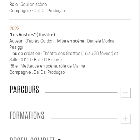
Rôle
: Seul en scène
Compagnie
: Daï Daï Produçao
2022
"Les Rustres" (Théâtre)
Auteur
: D'après Goldoni ,
Mise en scène
: Daniela Morina
Pealggi
Lieu de création
: Théâtre des Grottes (16 au 20 février) et
Salle CO2 de Bulle (18 mars)
Rôle
: Metteuse en scène, rôle de Marina
Compagnie
: Daï Daï Produçao
PARCOURS
remove
FORMATIONS
add