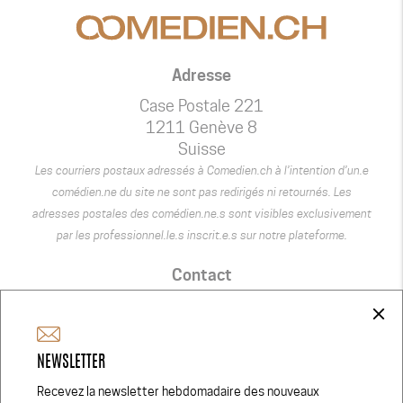
Adresse
Case Postale 221
1211 Genève 8
Suisse
Les courriers postaux adressés à Comedien.ch à l’intention d’un.e
comédien.ne du site ne sont pas redirigés ni retournés. Les
adresses postales des comédien.ne.s sont visibles exclusivement
par les professionnel.le.s inscrit.e.s sur notre plateforme.
Contact
+41 75 440 22 22
close
admin@comedien.ch
NEWSLETTER
Réseaux Sociaux
Recevez la newsletter hebdomadaire des nouveaux