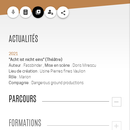
mic_none
video_library
share
ACTUALITÉS
2021
"Acht ist nicht eins" (Théâtre)
Auteur
: Fassbinder ,
Mise en scène
: Doris Mirescu
Lieu de création
: Usine Pierres fines Vaulion
Rôle
: Marion
Compagnie
: Dangerous ground productions
PARCOURS
remove
FORMATIONS
add