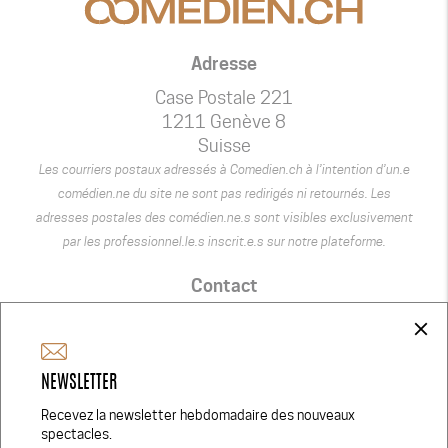
Adresse
Case Postale 221
1211 Genève 8
Suisse
Les courriers postaux adressés à Comedien.ch à l’intention d’un.e
comédien.ne du site ne sont pas redirigés ni retournés. Les
adresses postales des comédien.ne.s sont visibles exclusivement
par les professionnel.le.s inscrit.e.s sur notre plateforme.
Contact
+41 75 440 22 22
close
admin@comedien.ch
NEWSLETTER
Réseaux Sociaux
Recevez la newsletter hebdomadaire des nouveaux
spectacles.