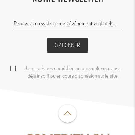
S'ABONNER
Je ne suis pas comédien‧ne ou employeur‧euse
déjà inscrit ou en cours d'adhésion sur le site.