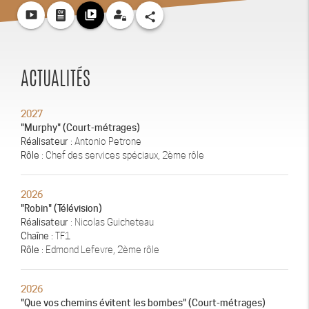
smart_display
video_library
share
ACTUALITÉS
2027
"Murphy" (Court-métrages)
Réalisateur
: Antonio Petrone
Rôle
: Chef des services spéciaux, 2ème rôle
2026
"Robin" (Télévision)
Réalisateur
: Nicolas Guicheteau
Chaîne
: TF1
Rôle
: Edmond Lefevre, 2ème rôle
2026
"Que vos chemins évitent les bombes" (Court-métrages)