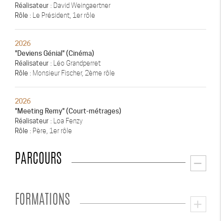
Réalisateur
: David Weingaertner
Rôle
: Le Président, 1er rôle
2026
"Deviens Génial" (Cinéma)
Réalisateur
: Léo Grandperret
Rôle
: Monsieur Fischer, 2ème rôle
2026
"Meeting Remy" (Court-métrages)
Réalisateur
: Loa Fenzy
Rôle
: Père, 1er rôle
PARCOURS
remove
FORMATIONS
add