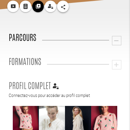
smart_display
video_library
share
PARCOURS
remove
FORMATIONS
add
PROFIL COMPLET
Connectez-vous pour accéder au profil complet