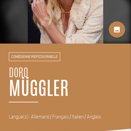
image
COMÉDIENNE PROFESSIONNELLE
DORO
MÜGGLER
Langue(s) : Allemand / Français / Italien / Anglais