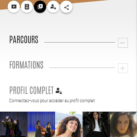
smart_display
video_library
share
PARCOURS
remove
FORMATIONS
add
PROFIL COMPLET
Connectez-vous pour accéder au profil complet