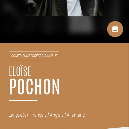
image
COMÉDIENNE PROFESSIONNELLE
ELOÏSE
POCHON
Langue(s) : Français / Anglais / Allemand