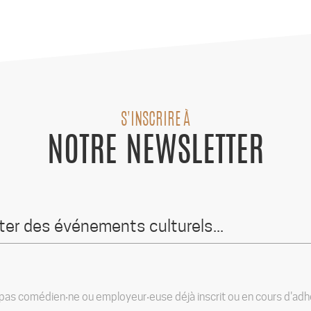
S'INSCRIRE À
NOTRE NEWSLETTER
 pas comédien‧ne ou employeur‧euse déjà inscrit ou en cours d'adhés