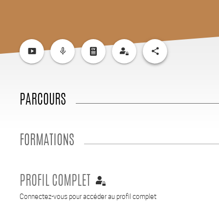
smart_display
mic_none
share
PARCOURS
FORMATIONS
PROFIL COMPLET
Connectez-vous pour accéder au profil complet