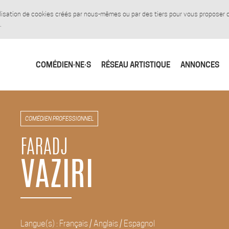
tilisation de cookies créés par nous-mêmes ou par des tiers pour vous proposer
.
COMÉDIEN·NE·S
RÉSEAU ARTISTIQUE
ANNONCES
COMÉDIEN PROFESSIONNEL
FARADJ
VAZIRI
Langue(s) : Français / Anglais / Espagnol