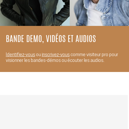
BANDE DEMO, VIDÉOS ET AUDIOS
Identifiez-vous
ou
inscrivez-vous
comme visiteur pro pour
visionner les bandes-démos ou écouter les audios.