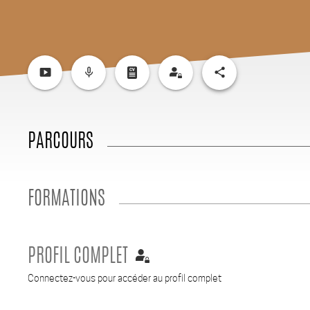
smart_display
mic_none
share
PARCOURS
FORMATIONS
PROFIL COMPLET
Connectez-vous pour accéder au profil complet