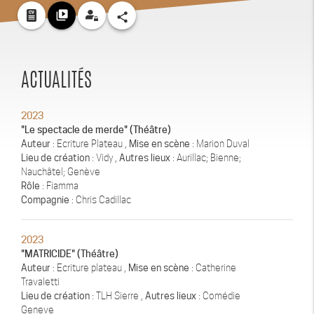
video_library
share
ACTUALITÉS
2023
"Le spectacle de merde" (Théâtre)
Auteur
: Ecriture Plateau ,
Mise en scène
: Marion Duval
Lieu de création
: Vidy ,
Autres lieux
: Aurillac; Bienne;
Nauchâtel; Genève
Rôle
: Fiamma
Compagnie
: Chris Cadillac
2023
"MATRICIDE" (Théâtre)
Auteur
: Ecriture plateau ,
Mise en scène
: Catherine
Travaletti
Lieu de création
: TLH Sierre ,
Autres lieux
: Comédie
Geneve