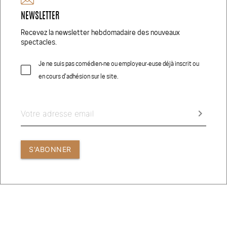
NEWSLETTER
Réseaux Sociaux
Recevez la newsletter hebdomadaire des nouveaux
spectacles.
Je ne suis pas comédien‧ne ou employeur‧euse déjà inscrit ou
en cours d'adhésion sur le site.
© 2026 COMEDIEN.CH
CRÉDITS PHOTOS
keyboard_arrow_right
CONDITIONS GÉNÉRALES D’UTILISATION
S'ABONNER