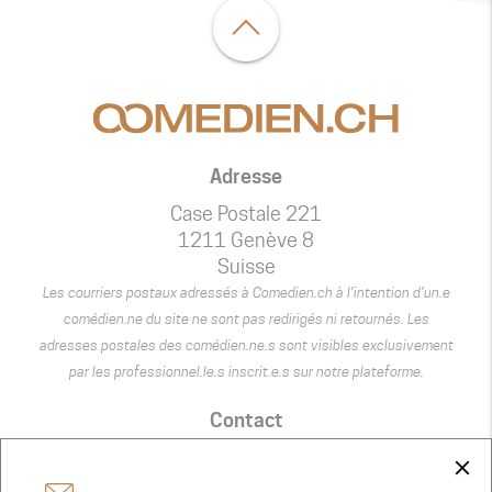
Adresse
Case Postale 221
1211 Genève 8
Suisse
Les courriers postaux adressés à Comedien.ch à l’intention d’un.e
comédien.ne du site ne sont pas redirigés ni retournés. Les
adresses postales des comédien.ne.s sont visibles exclusivement
par les professionnel.le.s inscrit.e.s sur notre plateforme.
Contact
+41 75 440 22 22
close
admin@comedien.ch