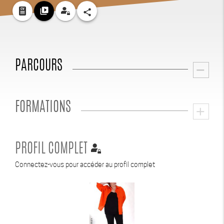
video_library
share
PARCOURS
remove
FORMATIONS
add
PROFIL COMPLET
Connectez-vous pour accéder au profil complet