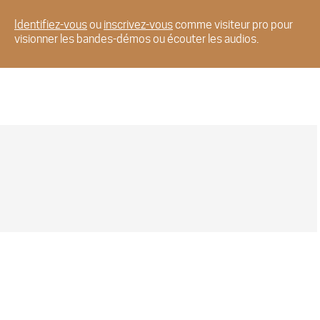
Identifiez-vous
ou
inscrivez-vous
comme visiteur pro pour
visionner les bandes-démos ou écouter les audios.