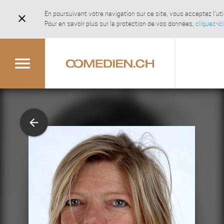
En poursuivant votre navigation sur ce site, vous acceptez l'u
close
Pour en savoir plus sur la protection de vos données,
cliquez-ici
menu
arrow_back