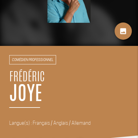
image
COMÉDIEN PROFESSIONNEL
FRÉDÉRIC
JOYE
Langue(s) : Français / Anglais / Allemand