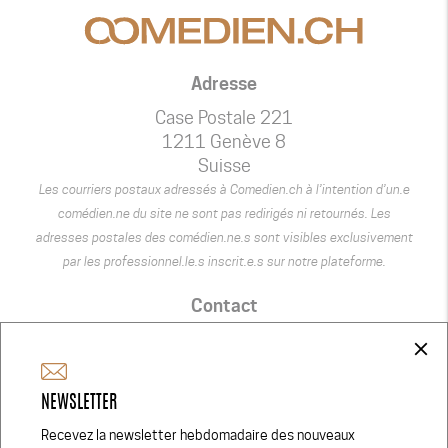
Adresse
Case Postale 221
1211 Genève 8
Suisse
Les courriers postaux adressés à Comedien.ch à l’intention d’un.e
comédien.ne du site ne sont pas redirigés ni retournés. Les
adresses postales des comédien.ne.s sont visibles exclusivement
par les professionnel.le.s inscrit.e.s sur notre plateforme.
Contact
+41 75 440 22 22
close
admin@comedien.ch
NEWSLETTER
Réseaux Sociaux
Recevez la newsletter hebdomadaire des nouveaux