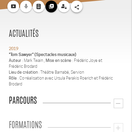
smart_display
mic_none
video_library
share
ACTUALITÉS
2019
"Tom Sawyer" (Spectacles musicaux)
Auteur
: Mark Twain ,
Mise en scène
: Frédéric Joye et
Frédéric Brodard
Lieu de création
: Théâtre Barnabé, Servion
Rôle
: Co-réalisation avec Ursula Perakis Roerich et Frédéric
Brodard
PARCOURS
remove
FORMATIONS
add