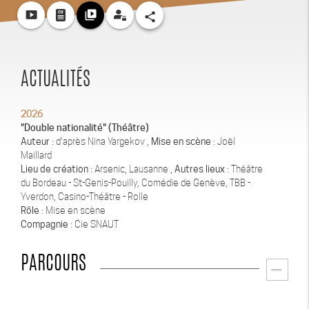
smart_display
video_library
share
ACTUALITÉS
2026
"Double nationalité" (Théâtre)
Auteur
: d'après Nina Yargekov ,
Mise en scène
: Joël
Maillard
Lieu de création
: Arsenic, Lausanne ,
Autres lieux
: Théâtre
du Bordeau - St-Genis-Pouilly, Comédie de Genève, TBB -
Yverdon, Casino-Théâtre - Rolle
Rôle
: Mise en scène
Compagnie
: Cie SNAUT
PARCOURS
remove