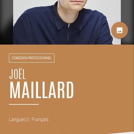
image
COMÉDIEN PROFESSIONNEL
JOËL
MAILLARD
Langue(s) : Français