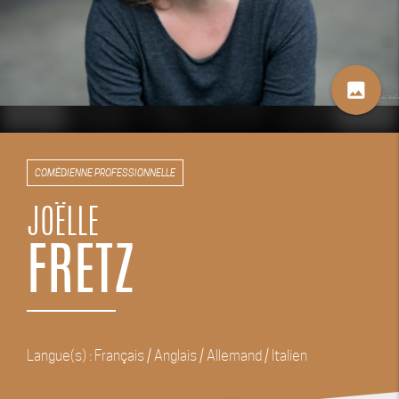
image
COMÉDIENNE PROFESSIONNELLE
JOËLLE
FRETZ
Langue(s) : Français / Anglais / Allemand / Italien