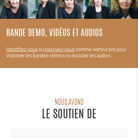
BANDE DEMO, VIDÉOS ET AUDIOS
Identifiez-vous
ou
inscrivez-vous
comme visiteur pro pour
visionner les bandes-démos ou écouter les audios.
NOUS AVONS
LE SOUTIEN DE