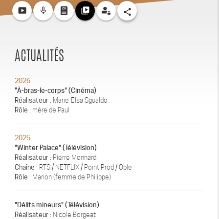
smart_display
mic_none
video_library
share
ACTUALITÉS
2026
"À-bras-le-corps" (Cinéma)
Réalisateur
: Marie-Elsa Sgualdo
Rôle
: mère de Paul
2025
"Winter Palace" (Télévision)
Réalisateur
: Pierre Monnard
Chaîne
: RTS / NETFLIX / Point Prod / Oble
Rôle
: Marion (femme de Philippe)
"Délits mineurs" (Télévision)
Réalisateur
: Nicole Borgeat