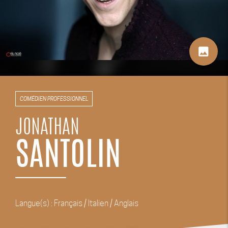
image
COMÉDIEN PROFESSIONNEL
JONATHAN
SANTOLIN
Langue(s) : Français / Italien / Anglais