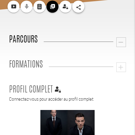
smart_display
mic_none
video_library
share
PARCOURS
remove
FORMATIONS
add
PROFIL COMPLET
Connectez-vous pour accéder au profil complet