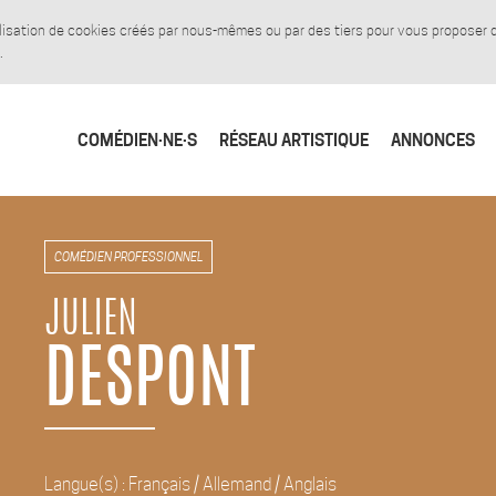
tilisation de cookies créés par nous-mêmes ou par des tiers pour vous proposer
.
COMÉDIEN·NE·S
RÉSEAU ARTISTIQUE
ANNONCES
COMÉDIEN PROFESSIONNEL
JULIEN
DESPONT
Langue(s) : Français / Allemand / Anglais