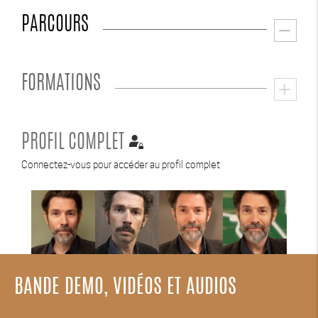
PARCOURS
remove
FORMATIONS
add
PROFIL COMPLET
Connectez-vous pour accéder au profil complet
BANDE DEMO, VIDÉOS ET AUDIOS