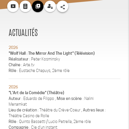
smart_display
video_library
share
ACTUALITÉS
2026
"Wolf Hall : The Mirror And The Light" (Télévision)
Réalisateur
: Peter Kosminsky
Chaîne
: Arte.tv
Rôle
: Eustache Chapuys, 2ème rôle
2026
"L'Art de la Comédie" (Théâtre)
Auteur
: Eduardo de Filippo ,
Mise en scène
: Nalini
Menamkat
Lieu de création
: Théâtre du Crève-Coeur ,
Autres lieux
:
Théâtre Casino de Rolle
Rôle
: Quinto Bassetti / Lucio Petrella, 2ème rôle
Compagnie
: Cie d'un instant