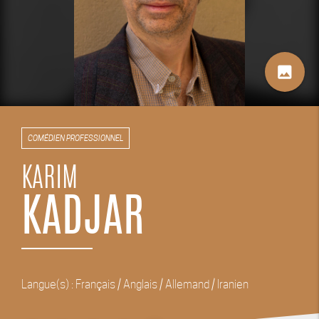
image
COMÉDIEN PROFESSIONNEL
KARIM
KADJAR
Langue(s) : Français / Anglais / Allemand / Iranien