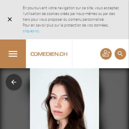
En poursuivant votre navigation sur ce site, vous acceptez
l'utilisation de cookies créés par nous-mêmes ou par des
close
tiers pour vous proposer du contenu personnalisé.
Pour en savoir plus sur la protection de vos données,
cliquez-ici
.
menu
search
arrow_back