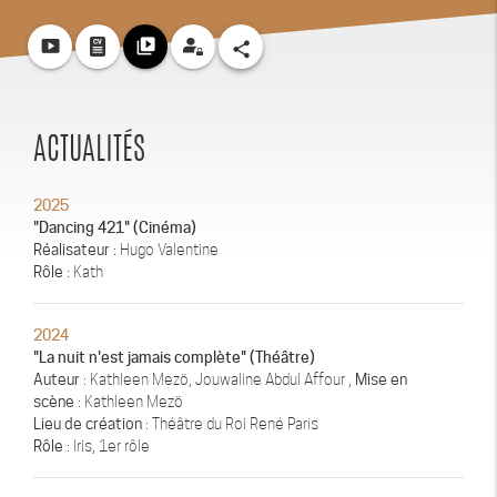
smart_display
video_library
share
ACTUALITÉS
2025
"Dancing 421" (Cinéma)
Réalisateur
: Hugo Valentine
Rôle
: Kath
2024
"La nuit n'est jamais complète" (Théâtre)
Auteur
: Kathleen Mezö, Jouwaline Abdul Affour ,
Mise en
scène
: Kathleen Mezö
Lieu de création
: Théâtre du Roi René Paris
Rôle
: Iris, 1er rôle