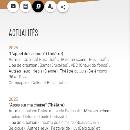
smart_display
video_library
share
ACTUALITÉS
2026
"L'appel du saumon" (Théâtre)
Auteur
: Collectif Besili Trafic ,
Mise en scène
: Besili Trafic
Lieu de création
: Bamp (Bruxelles) ; ABC (Chaux-de-fonds) ,
Autres lieux
: Nebia (Bienne) ; Théâtre du Jura (Delémont)
Rôle
: Pive
Compagnie
: Collectif Besili Trafic
2025
"Assis sur ma chaise" (Théâtre)
Auteur
: Louison Deleu et Laurie Perissutti ,
Mise en scène
:
Louison Deleu et Laurie Perissutti
Lieu de création
: Théâtre des 4 mains (Beauvechain,
Belgique) ,
Autres lieux
: Festival de Huy (Belgique) et