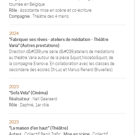
tournée en Belgique
Rôle
: Assistante mise en scène et co-écriture
Compagnie
: Théâtre des 4 mains
2024
"Fabriquer ses rêves - ateliers de médiation - Théâtre
Varia" (Autres prestations)
Direction d&#039;une série d&#039;ateliers de médiations
au théâtre Varia autour de la pièce &quot;Nocebo&quot; de
la compagnie Eranova. En collaboration avec les classes de
secondaire des écoles St-Luc et Marius Renard (Bruxelles).
2023
"Sofa Vida" (Cinéma)
Réalisateur
: Nell Geeraerd
Rôle
: Daphné, 1er rôle
2023
"La maison d'en haut" (Théâtre)
Auteur
: Collectif Besili Trafic ,
Mise en scène
: Collectif