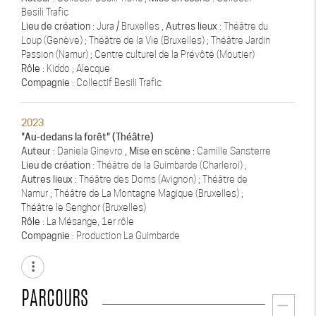
Besili Trafic
Lieu de création
: Jura / Bruxelles ,
Autres lieux
: Théâtre du
Loup (Genève) ; Théâtre de la Vie (Bruxelles) ; Théâtre Jardin
Passion (Namur) ; Centre culturel de la Prévôté (Moutier)
Rôle
: Kiddo ; Alecque
Compagnie
: Collectif Besili Trafic
2023
"Au-dedans la forêt" (Théâtre)
Auteur
: Daniela Ginevro ,
Mise en scène
: Camille Sansterre
Lieu de création
: Théâtre de la Guimbarde (Charleroi) ,
Autres lieux
: Théâtre des Doms (Avignon) ; Théâtre de
Namur ; Théâtre de La Montagne Magique (Bruxelles) ;
Théâtre le Senghor (Bruxelles)
Rôle
: La Mésange, 1er rôle
Compagnie
: Production La Guimbarde
more_vert
PARCOURS
remove