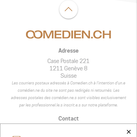
Adresse
Case Postale 221
1211 Genève 8
Suisse
Les courriers postaux adressés à Comedien.ch à l’intention d’un.e
comédien.ne du site ne sont pas redirigés ni retournés. Les
adresses postales des comédien.ne.s sont visibles exclusivement
par les professionnel.le.s inscrit.e.s sur notre plateforme.
Contact
+41 75 440 22 22
close
admin@comedien.ch