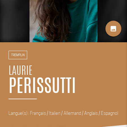
image
TREMPLIN
LAURIE
PERISSUTTI
Langue(s) : Français / Italien / Allemand / Anglais / Espagnol