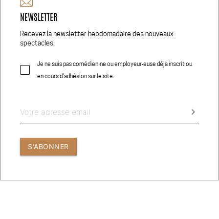
NEWSLETTER
Réseaux Sociaux
Recevez la newsletter hebdomadaire des nouveaux
spectacles.
Je ne suis pas comédien‧ne ou employeur‧euse déjà inscrit ou
en cours d'adhésion sur le site.
© 2026 COMEDIEN.CH
CRÉDITS PHOTOS
keyboard_arrow_right
CONDITIONS GÉNÉRALES D’UTILISATION
S'ABONNER