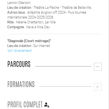
Leonor Oberson
Lieu de création
: Théâtre La Flèche - Théâtre de Belleville ,
Autres lieux
: Artéphile Avignon off 2024 - Puis tournée
internationale 2024-2025-2026
Rôle
: Hélène Chatterton, 1er rôle
Compagnie
: Have a Nice Day
"Diagonale [Court-métrage]"
Lieu de création
: Sur internet
Voir l'événement
PARCOURS
remove
FORMATIONS
add
PROFIL COMPLET