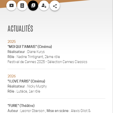
smart_display
video_library
share
ACTUALITÉS
2025
"MOI QUI T'AIMAIS" (Cinéma)
Réalisateur
: Diane Kurys
Rôle
: Nadine Trintignant, 2ème rôle
Festival de Cannes 2025 - Sélection Cannes Classics
2026
"I LOVE PARIS" (Cinéma)
Réalisateur
: Nicky Murphy
Rôle
: Lutèce, 1er rôle
"FURIE" (Théâtre)
Auteur
: Leonor Oberson ,
Mise en scène
: Alexis Gilot &