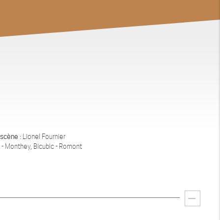
 scène
: Lionel Fournier
 - Monthey, Bicubic - Romont
remove