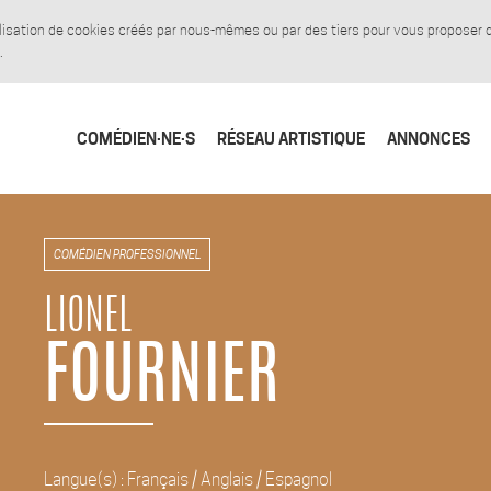
tilisation de cookies créés par nous-mêmes ou par des tiers pour vous proposer
.
COMÉDIEN·NE·S
RÉSEAU ARTISTIQUE
ANNONCES
COMÉDIEN PROFESSIONNEL
LIONEL
FOURNIER
Langue(s) : Français / Anglais / Espagnol