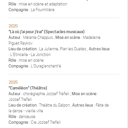
Rôle
: mise en scène et adaptation
Compagnie
: La Fourmilière
2025
"Là où j'ai peur j'irai" (Spectacles musicaux)
Auteur
: Mélanie Chappuis ,
Mise en scène
: Madeleine
Piguet Raykov
Lieu de création
: La Julienne, Plan les Ouates ,
Autres lieux
: L'Etincelle - La Jonction
Rôle
: mise en scène
Compagnie
: L'Ourag'enchant'é
2025
"Caméléon" (Théâtre)
Auteur
: chorégraphie Jozsef Trefeli ,
Mise en scène
:
Jozsef Trefeli
Lieu de création
: Théâtre du Galpon ,
Autres lieux
: Fête de
la danse - vieille ville
Rôle
: danseuse
Compagnie
: Cie Jozsef Trefeli