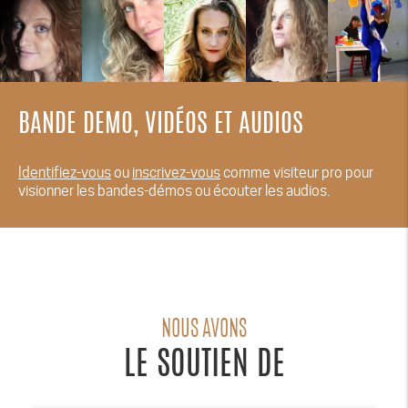
BANDE DEMO, VIDÉOS ET AUDIOS
Identifiez-vous
ou
inscrivez-vous
comme visiteur pro pour
visionner les bandes-démos ou écouter les audios.
NOUS AVONS
LE SOUTIEN DE