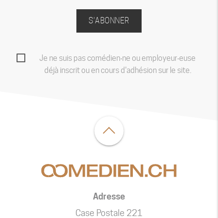
S'ABONNER
Je ne suis pas comédien‧ne ou employeur‧euse
déjà inscrit ou en cours d'adhésion sur le site.
Adresse
Case Postale 221