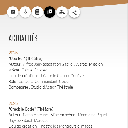
smart_display
mic_none
video_library
share
ACTUALITÉS
2025
"Ubu Roi" (Théâtre)
Auteur
: Alfred Jarry adaptation Gabriel Alvarez ,
Mise en
scène
: Gabriel Alvarez
Lieu de création
: Théâtre le Galpon, Genève
Rôle
: Sorcière, Commandant, Coeur
Compagnie
: Studio d'Action Théâtrale
2025
"Crack le Code" (Théâtre)
Auteur
: Sarah Marcuse ,
Mise en scène
: Madeleine Piguet
Raykov - Sarah Marcuse
Lieu de création
: Théâtre les Montreurs d'Images