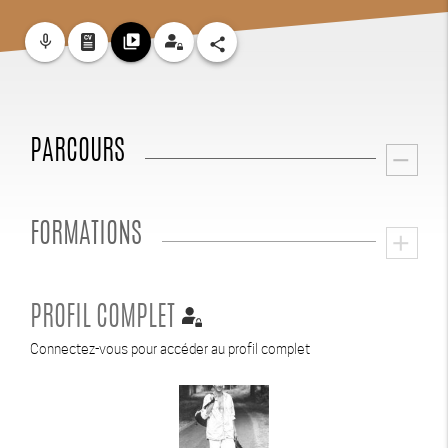
mic_none
video_library
share
PARCOURS
remove
FORMATIONS
add
PROFIL COMPLET
Connectez-vous pour accéder au profil complet