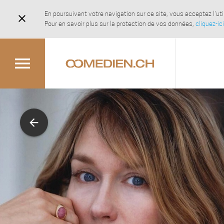
En poursuivant votre navigation sur ce site, vous acceptez l'u
close
Pour en savoir plus sur la protection de vos données,
cliquez-ici
menu
arrow_back