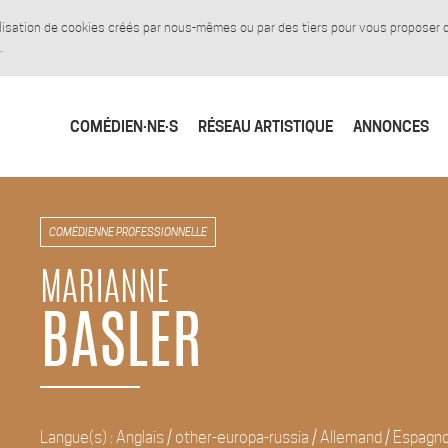
tilisation de cookies créés par nous-mêmes ou par des tiers pour vous proposer
.
COMÉDIEN·NE·S
RÉSEAU ARTISTIQUE
ANNONCES
COMÉDIENNE PROFESSIONNELLE
MARIANNE
BASLER
Langue(s) : Anglais / other-europa-russia / Allemand / Espagno