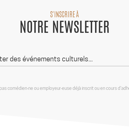
S'INSCRIRE À
NOTRE NEWSLETTER
 pas comédien‧ne ou employeur‧euse déjà inscrit ou en cours d'adhés