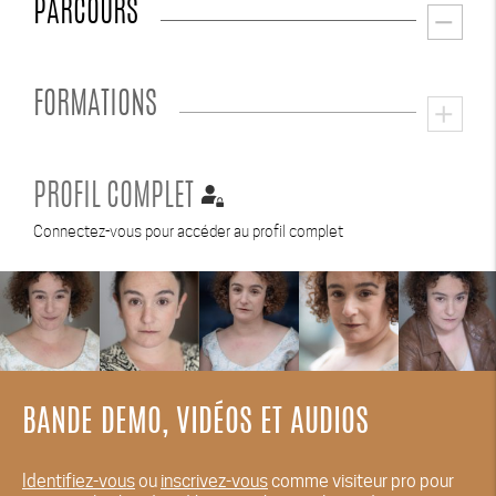
PARCOURS
remove
FORMATIONS
add
PROFIL COMPLET
Connectez-vous pour accéder au profil complet
BANDE DEMO, VIDÉOS ET AUDIOS
Identifiez-vous
ou
inscrivez-vous
comme visiteur pro pour