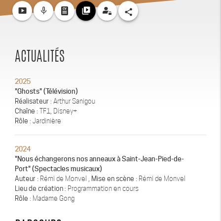
smart_display
mic_none
video_library
share
ACTUALITÉS
2025
"Ghosts" (Télévision)
Réalisateur
: Arthur Sanigou
Chaîne
: TF1, Disney+
Rôle
: Jardinière
2024
"Nous échangerons nos anneaux à Saint-Jean-Pied-de-
Port" (Spectacles musicaux)
Auteur
: Rémi de Monvel ,
Mise en scène
: Rémi de Monvel
Lieu de création
: Programmation en cours
Rôle
: Madame Gong