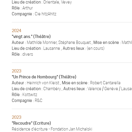
Lieu de création
: Orientale, Vevey
Rôle
: Arthur
Compagnie
: Cie hitzAhitz
2024
"vingt ans." (Théâtre)
Auteur
: Mathilde Monnier, Stéphane Bouquet ,
Mise en scène
: Mathi
Lieu de création
: Lausanne ,
Autres lieux
: (en cours)
Rôle
: divers
2023
"Un Prince de Hombourg" (Théâtre)
Auteur
: Heinrich von Kleist ,
Mise en scène
: Robert Cantarella
Lieu de création
: Chambéry ,
Autres lieux
: Valence / Genève / Laus
Rôle
: Kottwitz
Compagnie
: R&C
2023
"Recoudre" (Ecriture)
Résidence d'écriture - Fondation Jan Michalski