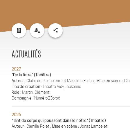
share
ACTUALITÉS
2027
"De la Terre" (Théâtre)
Auteur
: Claire de Ribaupierre et Massimo Furlan ,
Mise en scène
: Cl
Lieu de création
: Théâtre Vidy Lausanne
Rôle
: Martin, Clément
Compagnie
: Numéro23prod
2026
"Tant de corps qui poussent dans le nôtre" (Théâtre)
Auteur
: Camille Polet ,
Mise en scène
: Jonas Lambelet