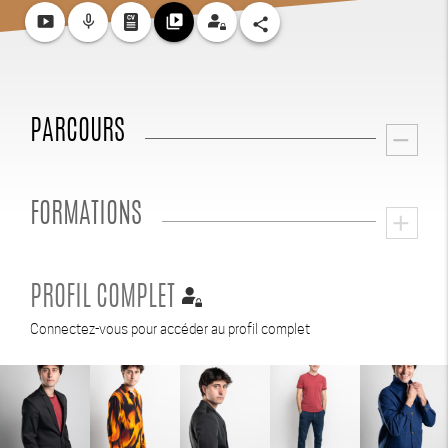
smart_display
mic_none
video_library
share
PARCOURS
remove
FORMATIONS
add
PROFIL COMPLET
Connectez-vous pour accéder au profil complet