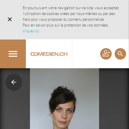
En poursuivant votre navigation sur ce site, vous acceptez
l'utilisation de cookies créés par nous-mêmes ou par des
close
tiers pour vous proposer du contenu personnalisé.
Pour en savoir plus sur la protection de vos données,
cliquez-ici
.
menu
search
arrow_back