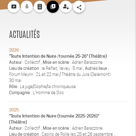
smart_display
mic_none
video_library
share
ACTUALITÉS
2026
"Toute Intention de Nuire /tournée 25-26" (Théâtre)
Auteur
: Collectif ,
Mise en scène
: Adrien Barazzone
Lieu de création
: le Reflet, Vevey : 5 mai ,
Autres lieux
:
Forum Meyrin : 21 et 22 mai / Théâtre du Jura (Delémont) :
30 mai
Rôle
: La juge/Sophie/la chroniqueuse
Compagnie
: L'Homme de Dos
2025
"Toute Intention de Nuire (tournée 2025-2026)"
(Théâtre)
Auteur
: Collectif ,
Mise en scène
: Adrien Barazzone
Lieu de création
: Casino de Rolle les 25 et 26 septembre ,