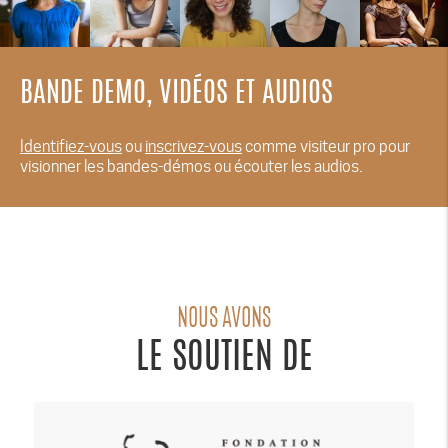
BANDE DEMO, VIDÉOS ET AUDIOS
Identifiez-vous
ou
inscrivez-vous
comme visiteur pro pour
visionner les bandes-démos ou écouter les audios.
NOUS AVONS
LE SOUTIEN DE