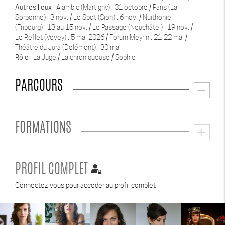
Autres lieux
: Alambic (Martigny) : 31 octobre / Paris (La
Sorbonne) : 3 nov. / Le Spot (Sion) : 6 nov. / Nuithonie
(Fribourg) : 13 au 15 nov. / Le Passage (Neuchâtel) : 19 nov. /
Le Reflet (Vevey) : 5 mai 2026 / Forum Meyrin : 21-22 mai /
Théâtre du Jura (Delémont) : 30 mai
Rôle
: La Juge / La chroniqueuse / Sophie
PARCOURS
remove
FORMATIONS
add
PROFIL COMPLET
Connectez-vous pour accéder au profil complet