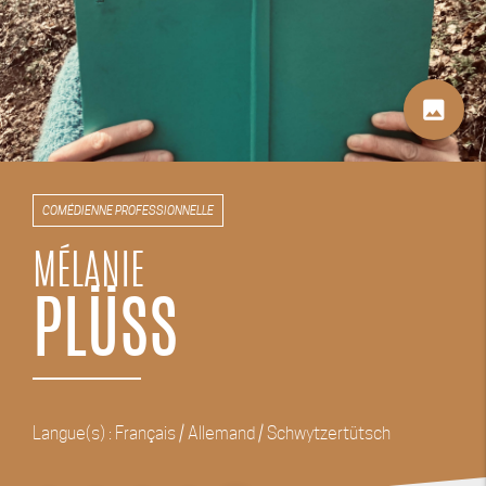
image
COMÉDIENNE PROFESSIONNELLE
MÉLANIE
PLÜSS
Langue(s) : Français / Allemand / Schwytzertütsch