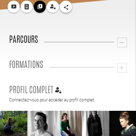
smart_display
video_library
share
PARCOURS
remove
FORMATIONS
add
PROFIL COMPLET
Connectez-vous pour accéder au profil complet