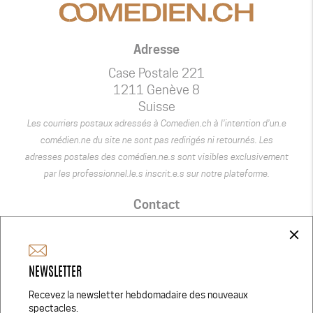
Adresse
Case Postale 221
1211 Genève 8
Suisse
Les courriers postaux adressés à Comedien.ch à l’intention d’un.e
comédien.ne du site ne sont pas redirigés ni retournés. Les
adresses postales des comédien.ne.s sont visibles exclusivement
par les professionnel.le.s inscrit.e.s sur notre plateforme.
Contact
+41 75 440 22 22
close
admin@comedien.ch
NEWSLETTER
Réseaux Sociaux
Recevez la newsletter hebdomadaire des nouveaux
spectacles.