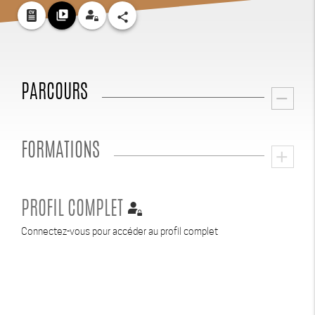
video_library
share
PARCOURS
remove
FORMATIONS
add
PROFIL COMPLET
Connectez-vous pour accéder au profil complet