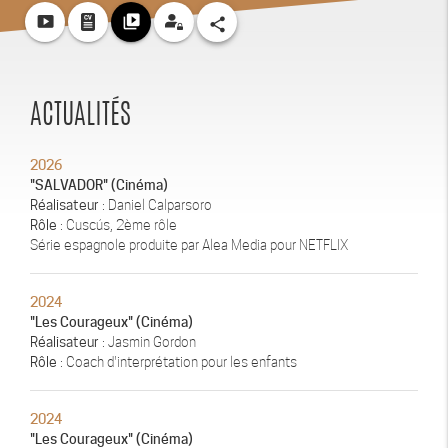
smart_display
video_library
share
ACTUALITÉS
2026
"SALVADOR" (Cinéma)
Réalisateur
: Daniel Calparsoro
Rôle
: Cuscús, 2ème rôle
Série espagnole produite par Alea Media pour NETFLIX
2024
"Les Courageux" (Cinéma)
Réalisateur
: Jasmin Gordon
Rôle
: Coach d'interprétation pour les enfants
2024
"Les Courageux" (Cinéma)