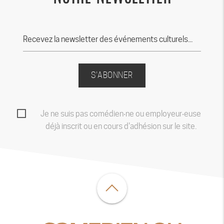
S'ABONNER
Je ne suis pas comédien‧ne ou employeur‧euse
déjà inscrit ou en cours d'adhésion sur le site.