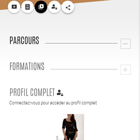
smart_display
video_library
share
PARCOURS
remove
FORMATIONS
add
PROFIL COMPLET
Connectez-vous pour accéder au profil complet