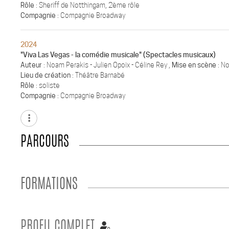
Rôle
: Sheriff de Notthingam, 2ème rôle
Compagnie
: Compagnie Broadway
2024
"Viva Las Vegas - la comédie musicale" (Spectacles musicaux)
Auteur
: Noam Perakis - Julien Opoix - Céline Rey ,
Mise en scène
: N
Lieu de création
: Théâtre Barnabé
Rôle
: soliste
Compagnie
: Compagnie Broadway
more_vert
PARCOURS
FORMATIONS
PROFIL COMPLET