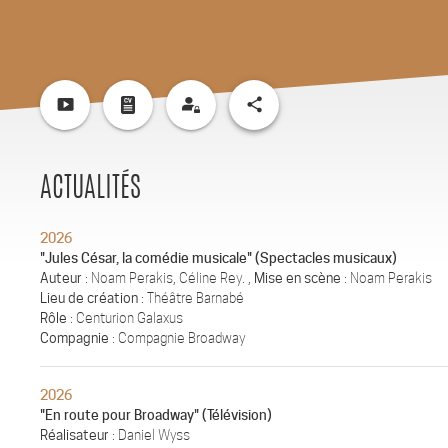
smart_display
share
ACTUALITÉS
2026
"Jules César, la comédie musicale" (Spectacles musicaux)
Auteur
: Noam Perakis, Céline Rey. ,
Mise en scène
: Noam Perakis
Lieu de création
: Théâtre Barnabé
Rôle
: Centurion Galaxus
Compagnie
: Compagnie Broadway
2026
"En route pour Broadway" (Télévision)
Réalisateur
: Daniel Wyss