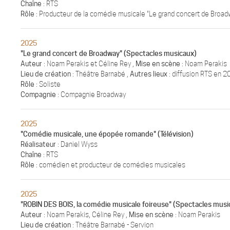
Chaîne
: RTS
Rôle
: Producteur de la comédie musicale "Le grand concert de Broad
2025
"Le grand concert de Broadway" (Spectacles musicaux)
Auteur
: Noam Perakis et Céline Rey ,
Mise en scène
: Noam Perakis
Lieu de création
: Théâtre Barnabé ,
Autres lieux
: diffusion RTS en 2
Rôle
: Soliste
Compagnie
: Compagnie Broadway
2025
"Comédie musicale, une épopée romande" (Télévision)
Réalisateur
: Daniel Wyss
Chaîne
: RTS
Rôle
: comédien et producteur de comédies musicales
2025
"ROBIN DES BOIS, la comédie musicale foireuse" (Spectacles musi
Auteur
: Noam Perakis, Céline Rey ,
Mise en scène
: Noam Perakis
Lieu de création
: Théâtre Barnabé - Servion